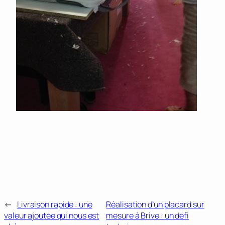
←
Livraison rapide : une
Réalisation d’un placard sur
valeur ajoutée qui nous est
mesure à Brive : un défi