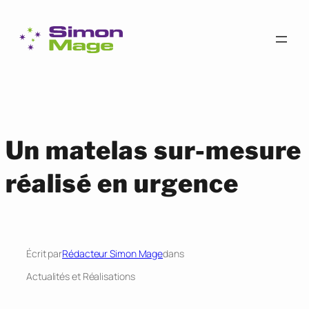
Personnaliser les paramètres de vos cookies
Aller
au
contenu
Un matelas sur-mesure
réalisé en urgence
Écrit par
Rédacteur Simon Mage
dans
Actualités et Réalisations