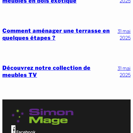
meubles en bois exotique
2025
Comment aménager une terrasse en
31 mai
quelques étapes ?
2025
Découvrez notre collection de
31 mai
meubles TV
2025
Facebook