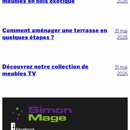
meubles en bois exotique
2025
Comment aménager une terrasse en
31 mai
quelques étapes ?
2025
Découvrez notre collection de
31 mai
meubles TV
2025
Facebook